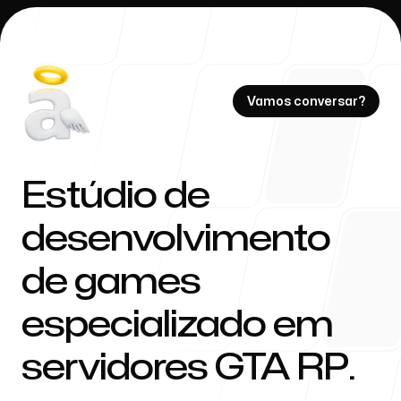
Vamos conversar?
Vamos conversar?
Estúdio de
desenvolvimento
Our Work
de games
especializado em
servidores GTA RP.
About Us