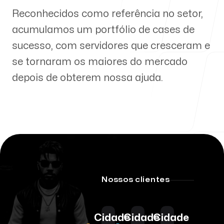
Reconhecidos como referência no setor,
acumulamos um portfólio de cases de
Our Process
sucesso, com servidores que cresceram e
se tornaram os maiores do mercado
depois de obterem nossa ajuda.
Blog
Our offices
Nossos clientes
Cidade
Cidade
Cidade
Follow us